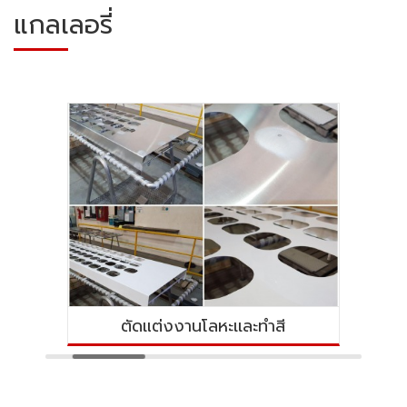
แกลเลอรี่
ตัดแต่งงานโลหะเเละทำสี